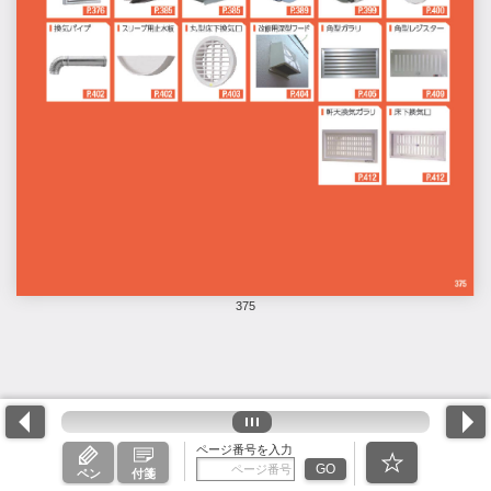
375
ページ番号を入力
GO
ペン
付箋